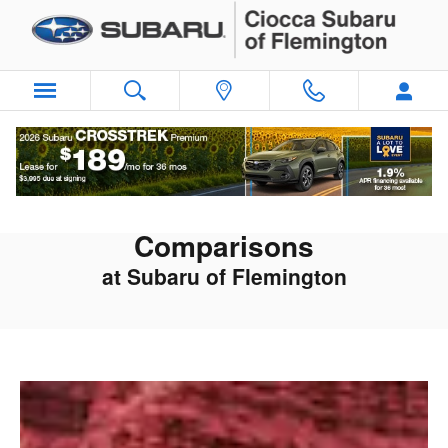
Competitive Subaru Comparisons
Skip to main content
Competitive Subaru
Comparisons
at Subaru of Flemington